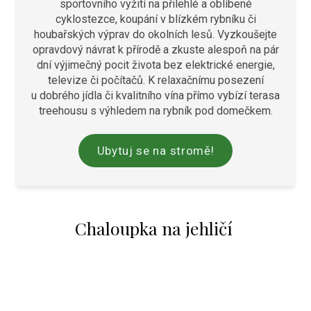
sportovního vyžití na přilehlé a oblíbené
cyklostezce, koupání v blízkém rybníku či
houbařských výprav do okolních lesů. Vyzkoušejte
opravdový návrat k přírodě a zkuste alespoň na pár
dní výjimečný pocit života bez elektrické energie,
televize či počítačů. K relaxačnímu posezení
u dobrého jídla či kvalitního vína přímo vybízí terasa
treehousu s výhledem na rybník pod domečkem.
Ubytuj se na stromě!
Chaloupka na jehličí